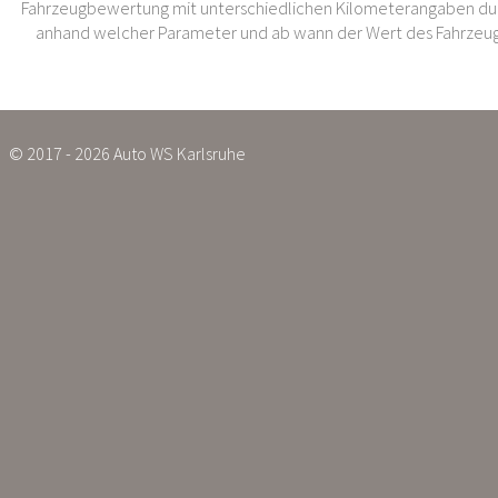
Fahrzeugbewertung mit unterschiedlichen Kilometerangaben dur
anhand welcher Parameter und ab wann der Wert des Fahrzeug
© 2017 - 2026 Auto WS Karlsruhe