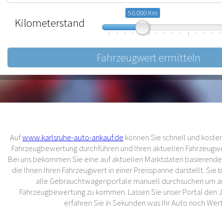
50.000 Km
Kilometerstand
10.000
57.500
105.000
Auf
www.karlsruhe-auto-ankauf.de
können Sie schnell und kostenl
Fahrzeugbewertung durchführen und Ihren aktuellen Fahrzeugwer
Bei uns bekommen Sie eine auf aktuellen Marktdaten basierend
die Ihnen Ihren Fahrzeugwert in einer Preisspanne darstellt. Sie
alle Gebrauchtwagenportale manuell durchsuchen um an
Fahrzeugbewertung zu kommen. Lassen Sie unser Portal den 
erfahren Sie in Sekunden was Ihr Auto noch Wert 