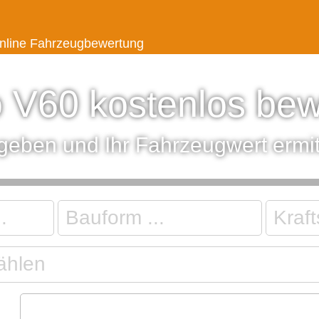
 online Fahrzeugbewertung
 V60 kostenlos be
ngeben und Ihr Fahrzeugwert ermit