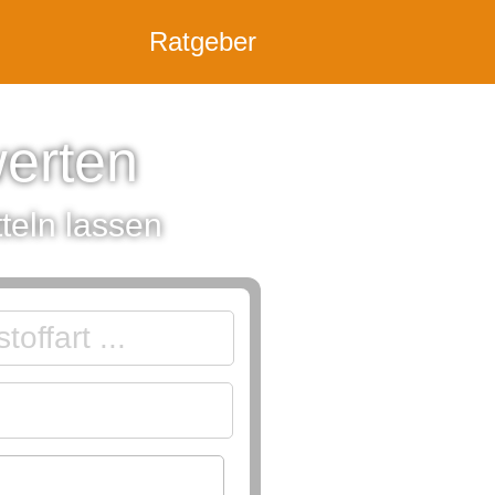
Ratgeber
werten
teln lassen