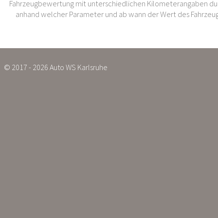
Fahrzeugbewertung mit unterschiedlichen Kilometerangaben dur
anhand welcher Parameter und ab wann der Wert des Fahrzeug
© 2017 - 2026 Auto WS Karlsruhe