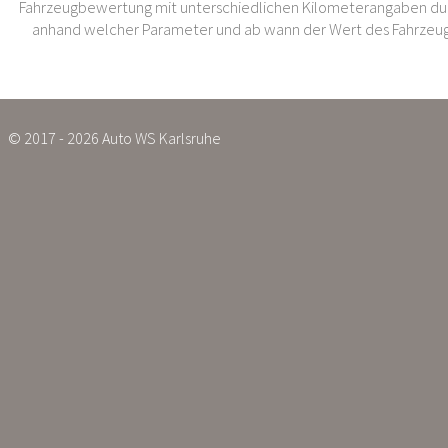
Fahrzeugbewertung mit unterschiedlichen Kilometerangaben dur
anhand welcher Parameter und ab wann der Wert des Fahrzeug
© 2017 - 2026 Auto WS Karlsruhe