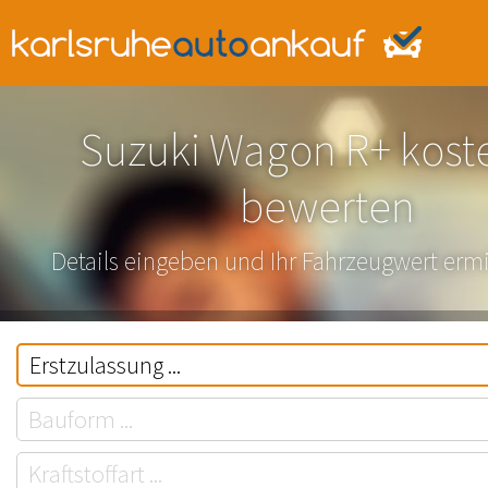
Suzuki Wagon R+ kost
bewerten
Details eingeben und Ihr Fahrzeugwert ermi