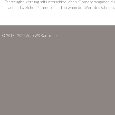
Fahrzeugbewertung mit unterschiedlichen Kilometerangaben dur
anhand welcher Parameter und ab wann der Wert des Fahrzeug
© 2017 - 2026 Auto WS Karlsruhe