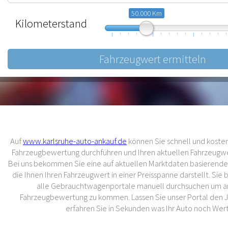
50.000 Km
Kilometerstand
10.000
57.500
105.000
Auf
www.karlsruhe-auto-ankauf.de
können Sie schnell und kostenl
Fahrzeugbewertung durchführen und Ihren aktuellen Fahrzeugwer
Bei uns bekommen Sie eine auf aktuellen Marktdaten basierend
die Ihnen Ihren Fahrzeugwert in einer Preisspanne darstellt. Sie
alle Gebrauchtwagenportale manuell durchsuchen um an
Fahrzeugbewertung zu kommen. Lassen Sie unser Portal den 
erfahren Sie in Sekunden was Ihr Auto noch Wert 