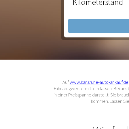
Kilometerstand
Auf
www.karlsruhe-auto-ankauf.de
Fahrzeugwert ermitteln lassen. Bei un
in einer Preisspanne darstellt. Sie br
kommen. Lassen Sie 