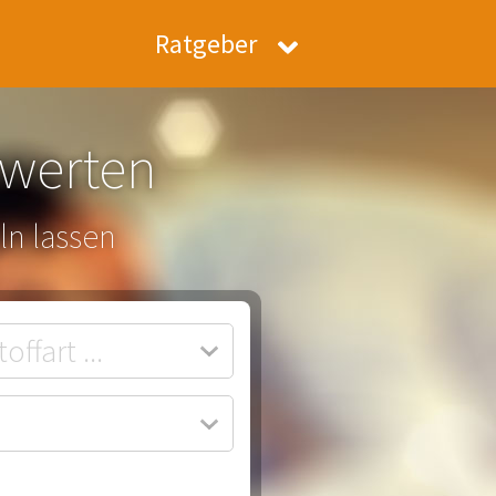
Ratgeber
ewerten
ln lassen