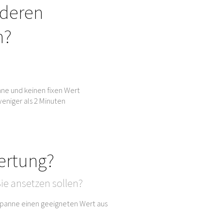
nderen
n?
ne und keinen fixen Wert
eniger als 2 Minuten
ertung?
ie ansetzen sollen?
sspanne einen geeigneten Wert aus