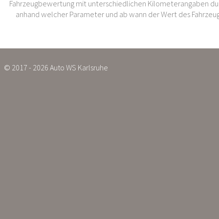
Fahrzeugbewertung mit unterschiedlichen Kilometerangaben dur
anhand welcher Parameter und ab wann der Wert des Fahrzeug
© 2017 - 2026 Auto WS Karlsruhe