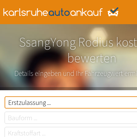
SsangYong Rodius kost
bewerten
Details eingeben und Ihr Fahrzeugwert ermi