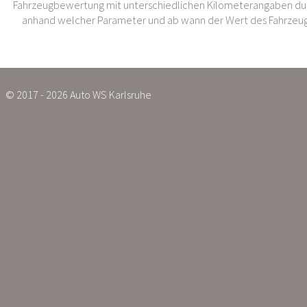
Fahrzeugbewertung mit unterschiedlichen Kilometerangaben dur
anhand welcher Parameter und ab wann der Wert des Fahrzeug
© 2017 - 2026 Auto WS Karlsruhe