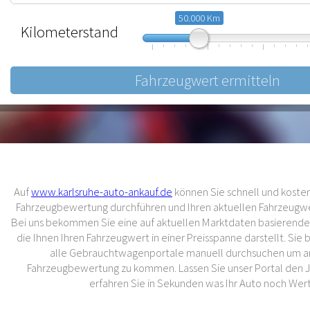
50.000 Km
Kilometerstand
10.000
57.500
105.000
Auf
www.karlsruhe-auto-ankauf.de
können Sie schnell und kostenl
Fahrzeugbewertung durchführen und Ihren aktuellen Fahrzeugwer
Bei uns bekommen Sie eine auf aktuellen Marktdaten basierend
die Ihnen Ihren Fahrzeugwert in einer Preisspanne darstellt. Sie
alle Gebrauchtwagenportale manuell durchsuchen um an
Fahrzeugbewertung zu kommen. Lassen Sie unser Portal den 
erfahren Sie in Sekunden was Ihr Auto noch Wert 