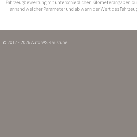
Fahrzeugbewertung mit unterschiedlichen Kilometerangaben dur
anhand welcher Parameter und ab wann der Wert des Fahrzeug
© 2017 - 2026 Auto WS Karlsruhe