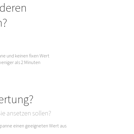
nderen
n?
ne und keinen fixen Wert
eniger als 2 Minuten
ertung?
ie ansetzen sollen?
sspanne einen geeigneten Wert aus