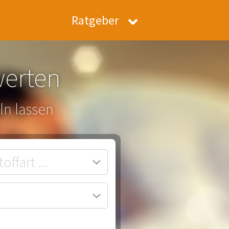
Ratgeber
werten
ln lassen