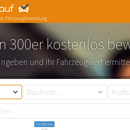
line Fahrzeugbewertung
n 300er kostenlos be
eingeben und Ihr Fahrzeugwert ermitte
50.000 Km