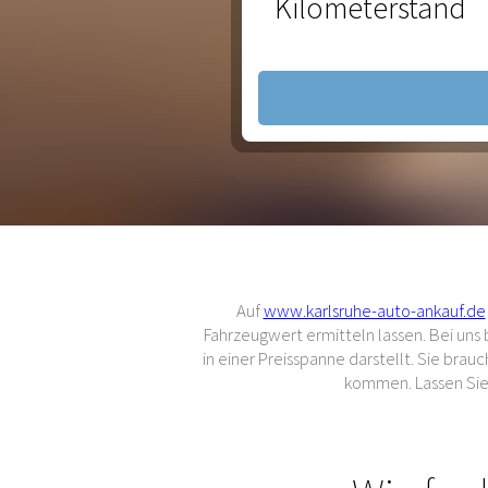
Kilometerstand
Auf
www.karlsruhe-auto-ankauf.de
Fahrzeugwert ermitteln lassen. Bei un
in einer Preisspanne darstellt. Sie br
kommen. Lassen Sie 