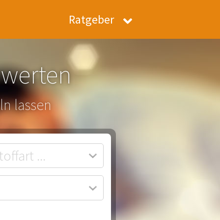
Ratgeber
ewerten
ln lassen