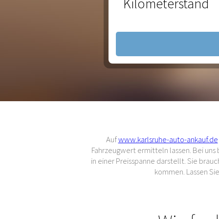
Kilometerstand
Auf
www.karlsruhe-auto-ankauf.de
Fahrzeugwert ermitteln lassen. Bei un
in einer Preisspanne darstellt. Sie br
kommen. Lassen Sie 