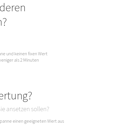
nderen
n?
ne und keinen fixen Wert
eniger als 2 Minuten
ertung?
ie ansetzen sollen?
sspanne einen geeigneten Wert aus