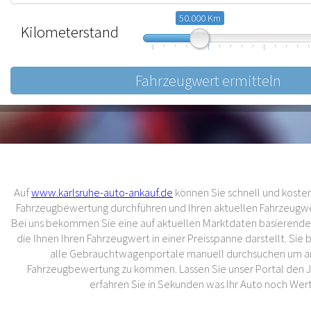
50.000 Km
Kilometerstand
10.000
57.500
105.000
Auf
www.karlsruhe-auto-ankauf.de
können Sie schnell und kostenl
Fahrzeugbewertung durchführen und Ihren aktuellen Fahrzeugwer
Bei uns bekommen Sie eine auf aktuellen Marktdaten basierend
die Ihnen Ihren Fahrzeugwert in einer Preisspanne darstellt. Sie
alle Gebrauchtwagenportale manuell durchsuchen um an
Fahrzeugbewertung zu kommen. Lassen Sie unser Portal den 
erfahren Sie in Sekunden was Ihr Auto noch Wert 