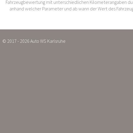
Fahrzeugbewertung mit unterschiedlichen Kilometerangaben dur
anhand welcher Parameter und ab wann der Wert des Fahrzeug
© 2017 - 2026 Auto WS Karlsruhe