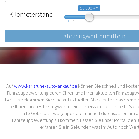
50.000 Km
Kilometerstand
10.000
57.500
105.000
Auf
www.karlsruhe-auto-ankauf.de
können Sie schnell und kostenl
Fahrzeugbewertung durchführen und Ihren aktuellen Fahrzeugwer
Bei uns bekommen Sie eine auf aktuellen Marktdaten basierend
die Ihnen Ihren Fahrzeugwert in einer Preisspanne darstellt. Sie
alle Gebrauchtwagenportale manuell durchsuchen um an
Fahrzeugbewertung zu kommen. Lassen Sie unser Portal den 
erfahren Sie in Sekunden was Ihr Auto noch Wert 