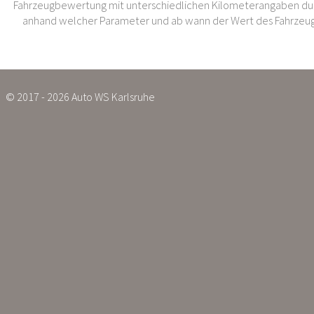
Fahrzeugbewertung mit unterschiedlichen Kilometerangaben dur
anhand welcher Parameter und ab wann der Wert des Fahrzeug
© 2017 - 2026 Auto WS Karlsruhe