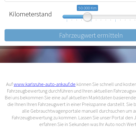
50.000 Km
Kilometerstand
10.000
57.500
105.000
Auf
www.karlsruhe-auto-ankauf.de
können Sie schnell und kostenl
Fahrzeugbewertung durchführen und Ihren aktuellen Fahrzeugwer
Bei uns bekommen Sie eine auf aktuellen Marktdaten basierend
die Ihnen Ihren Fahrzeugwert in einer Preisspanne darstellt. Sie
alle Gebrauchtwagenportale manuell durchsuchen um an
Fahrzeugbewertung zu kommen. Lassen Sie unser Portal den 
erfahren Sie in Sekunden was Ihr Auto noch Wert 