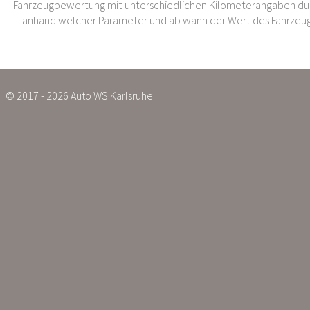
Fahrzeugbewertung mit unterschiedlichen Kilometerangaben dur
anhand welcher Parameter und ab wann der Wert des Fahrzeug
© 2017 - 2026 Auto WS Karlsruhe