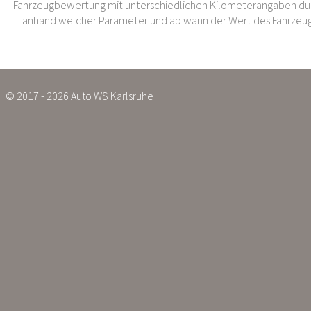
Fahrzeugbewertung mit unterschiedlichen Kilometerangaben dur
anhand welcher Parameter und ab wann der Wert des Fahrzeug
© 2017 - 2026 Auto WS Karlsruhe