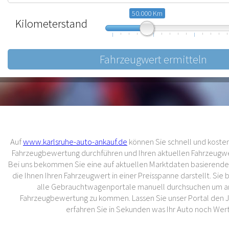
50.000 Km
Kilometerstand
10.000
57.500
105.000
Auf
www.karlsruhe-auto-ankauf.de
können Sie schnell und kostenl
Fahrzeugbewertung durchführen und Ihren aktuellen Fahrzeugwer
Bei uns bekommen Sie eine auf aktuellen Marktdaten basierend
die Ihnen Ihren Fahrzeugwert in einer Preisspanne darstellt. Sie
alle Gebrauchtwagenportale manuell durchsuchen um an
Fahrzeugbewertung zu kommen. Lassen Sie unser Portal den 
erfahren Sie in Sekunden was Ihr Auto noch Wert 