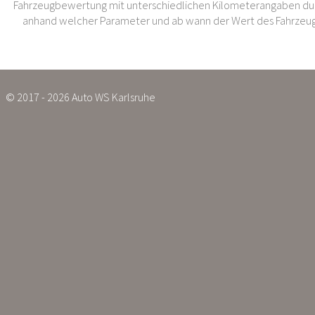
Fahrzeugbewertung mit unterschiedlichen Kilometerangaben dur
anhand welcher Parameter und ab wann der Wert des Fahrzeug
© 2017 - 2026 Auto WS Karlsruhe