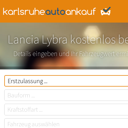
Lancia Lybra kostenlos 
Details eingeben und Ihr Fahrzeugwert ermi