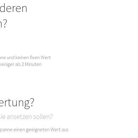
nderen
n?
ne und keinen fixen Wert
eniger als 2 Minuten
ertung?
ie ansetzen sollen?
sspanne einen geeigneten Wert aus