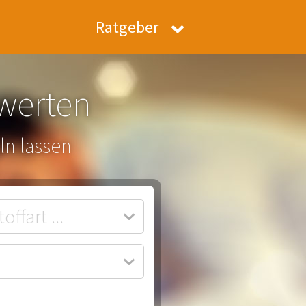
Ratgeber
werten
ln lassen