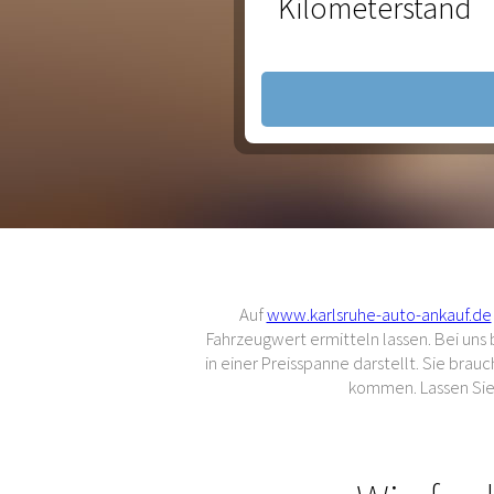
Kilometerstand
Auf
www.karlsruhe-auto-ankauf.de
Fahrzeugwert ermitteln lassen. Bei un
in einer Preisspanne darstellt. Sie br
kommen. Lassen Sie 