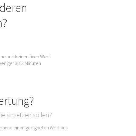
nderen
n?
ne und keinen fixen Wert
eniger als 2 Minuten
ertung?
ie ansetzen sollen?
sspanne einen geeigneten Wert aus