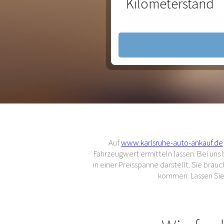
Kilometerstand
Auf
www.karlsruhe-auto-ankauf.de
Fahrzeugwert ermitteln lassen. Bei un
in einer Preisspanne darstellt. Sie br
kommen. Lassen Sie 