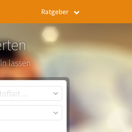
Ratgeber
erten
ln lassen