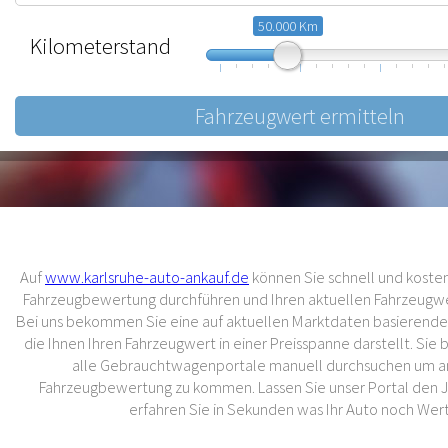
50.000 Km
Kilometerstand
10.000
57.500
105.000
Auf
www.karlsruhe-auto-ankauf.de
können Sie schnell und kostenl
Fahrzeugbewertung durchführen und Ihren aktuellen Fahrzeugwer
Bei uns bekommen Sie eine auf aktuellen Marktdaten basierend
die Ihnen Ihren Fahrzeugwert in einer Preisspanne darstellt. Sie
alle Gebrauchtwagenportale manuell durchsuchen um an
Fahrzeugbewertung zu kommen. Lassen Sie unser Portal den 
erfahren Sie in Sekunden was Ihr Auto noch Wert 