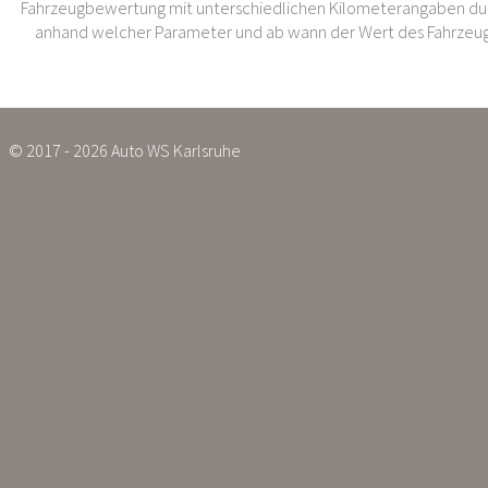
Fahrzeugbewertung mit unterschiedlichen Kilometerangaben dur
anhand welcher Parameter und ab wann der Wert des Fahrzeug
© 2017 - 2026 Auto WS Karlsruhe