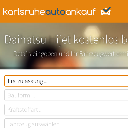
Daihatsu Hijet kostenlos 
Details eingeben und Ihr Fahrzeugwert ermi