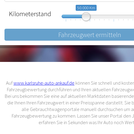
50.000 Km
Kilometerstand
10.000
57.500
105.000
Auf
www.karlsruhe-auto-ankauf.de
können Sie schnell und kostenl
Fahrzeugbewertung durchführen und Ihren aktuellen Fahrzeugwer
Bei uns bekommen Sie eine auf aktuellen Marktdaten basierend
die Ihnen Ihren Fahrzeugwert in einer Preisspanne darstellt. Sie
alle Gebrauchtwagenportale manuell durchsuchen um an
Fahrzeugbewertung zu kommen. Lassen Sie unser Portal den 
erfahren Sie in Sekunden was Ihr Auto noch Wert 