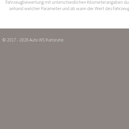
Fahrzeugbewertung mit unterschiedlichen Kilometerangaben dur
anhand welcher Parameter und ab wann der Wert des Fahrzeug
© 2017 - 2026 Auto WS Karlsruhe