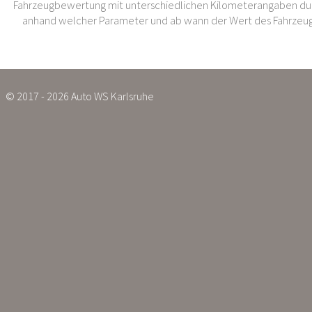
Fahrzeugbewertung mit unterschiedlichen Kilometerangaben dur
anhand welcher Parameter und ab wann der Wert des Fahrzeug
© 2017 - 2026 Auto WS Karlsruhe