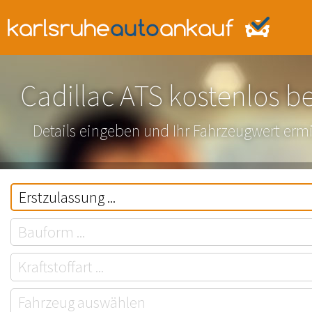
Cadillac ATS kostenlos 
Details eingeben und Ihr Fahrzeugwert ermi