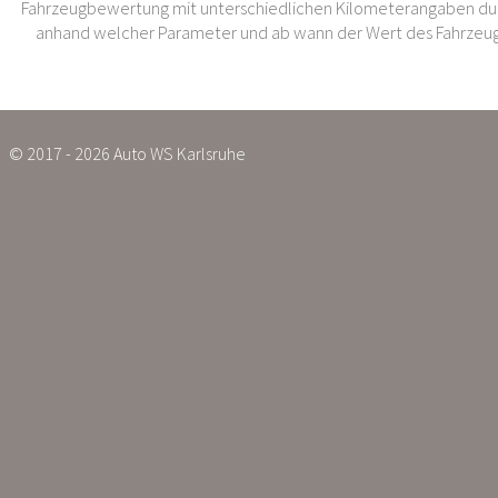
Fahrzeugbewertung mit unterschiedlichen Kilometerangaben dur
anhand welcher Parameter und ab wann der Wert des Fahrzeug
© 2017 - 2026 Auto WS Karlsruhe