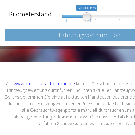
50.000 Km
Kilometerstand
10.000
57.500
105.000
Auf
www.karlsruhe-auto-ankauf.de
können Sie schnell und kostenl
Fahrzeugbewertung durchführen und Ihren aktuellen Fahrzeugwer
Bei uns bekommen Sie eine auf aktuellen Marktdaten basierend
die Ihnen Ihren Fahrzeugwert in einer Preisspanne darstellt. Sie
alle Gebrauchtwagenportale manuell durchsuchen um an
Fahrzeugbewertung zu kommen. Lassen Sie unser Portal den 
erfahren Sie in Sekunden was Ihr Auto noch Wert 