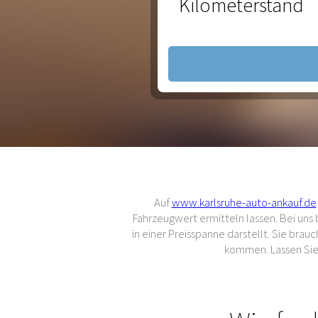
Kilometerstand
Auf
www.karlsruhe-auto-ankauf.de
Fahrzeugwert ermitteln lassen. Bei un
in einer Preisspanne darstellt. Sie br
kommen. Lassen Sie 