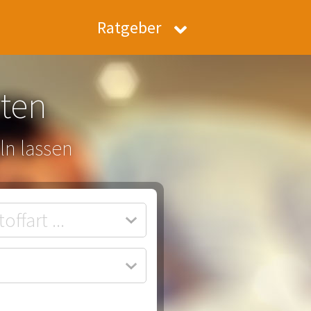
Ratgeber
ten
ln lassen