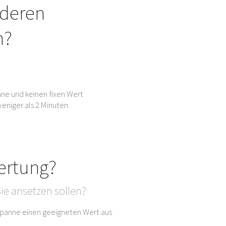
nderen
n?
ne und keinen fixen Wert
eniger als 2 Minuten
ertung?
ie ansetzen sollen?
sspanne einen geeigneten Wert aus