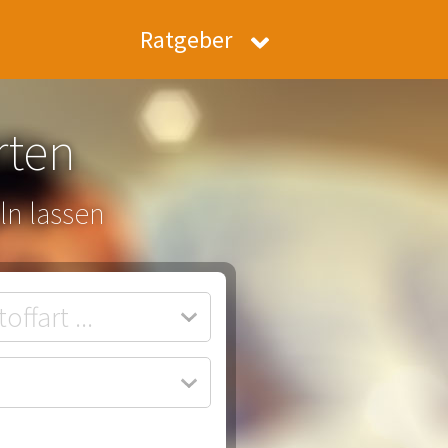
Ratgeber
rten
ln lassen