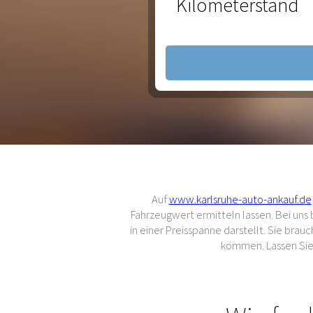
Kilometerstand
Auf
www.karlsruhe-auto-ankauf.de
Fahrzeugwert ermitteln lassen. Bei un
in einer Preisspanne darstellt. Sie br
kommen. Lassen Sie 