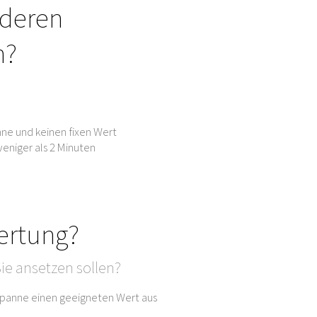
nderen
n?
ne und keinen fixen Wert
eniger als 2 Minuten
ertung?
ie ansetzen sollen?
sspanne einen geeigneten Wert aus